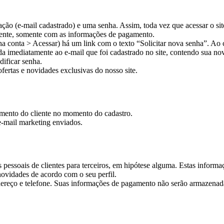
ação (e-mail cadastrado) e uma senha. Assim, toda vez que acessar o si
amente, somente com as informações de pagamento.
a conta > Acessar) há um link com o texto “Solicitar nova senha”. Ao c
 imediatamente ao e-mail que foi cadastrado no site, contendo sua no
ificar senha.
fertas e novidades exclusivas do nosso site.
imento do cliente no momento do cadastro.
 e-mail marketing enviados.
essoais de clientes para terceiros, em hipótese alguma. Estas informaç
novidades de acordo com o seu perfil.
ereço e telefone. Suas informações de pagamento não serão armazena