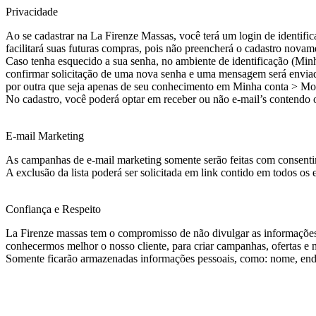
Privacidade
Ao se cadastrar na La Firenze Massas, você terá um login de identific
facilitará suas futuras compras, pois não preencherá o cadastro nov
Caso tenha esquecido a sua senha, no ambiente de identificação (Minh
confirmar solicitação de uma nova senha e uma mensagem será enviada
por outra que seja apenas de seu conhecimento em Minha conta > Mod
No cadastro, você poderá optar em receber ou não e-mail’s contendo o
E-mail Marketing
As campanhas de e-mail marketing somente serão feitas com consent
A exclusão da lista poderá ser solicitada em link contido em todos os
Confiança e Respeito
La Firenze massas tem o compromisso de não divulgar as informações p
conhecermos melhor o nosso cliente, para criar campanhas, ofertas e 
Somente ficarão armazenadas informações pessoais, como: nome, end